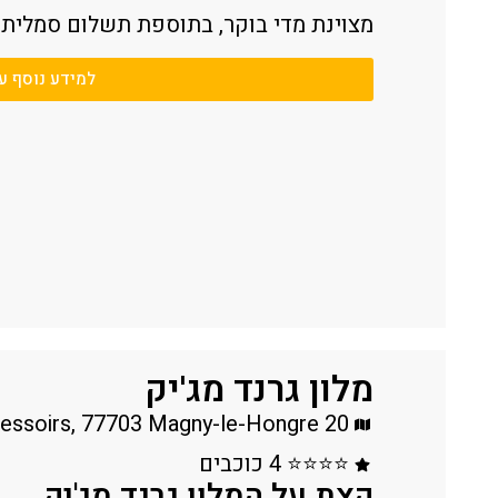
מצוינת מדי בוקר, בתוספת תשלום סמלית.
למידע נוסף ע
מלון גרנד מג'יק
20 Avenue De La Fosse Des Pressoirs, 77703 Magny-le-Hongre
⭐⭐⭐⭐ 4 כוכבים
קצת על המלון גרנד מג'יק