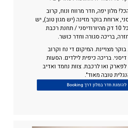
כל! מלון יפה, חדר מרווח ונוח, קרוב
ני, ארוחת בוקר מזינה (יש מגון טוב), יש
שאטל כל 10 דק מהיורודיסני / תחנת רכבת
חזרה, בריכה סגורה וחדר כושר.
בוקר מצויינת. המיקום די נח וקרוב
יסני. בריכה כיפית לילדים. הסעות
פארק ואו לרכבת. צוות נחמד ואדיב
נגלית טובה מאוד".
להזמנת חדר במלון דרך Booking