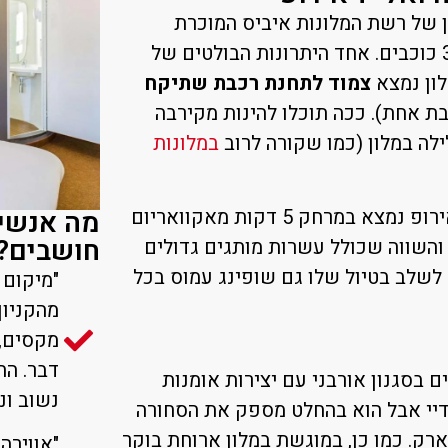
ון של רשת המלונות איביס המוכרת
והמצוינת. בית מלון זה הוא בעל דירוג של 3 כוכבים. אחד היתרונות הבולטים של
לון נמצא
צמוד לתחנת רכבת שתיקח
ת אחת). ככה תוכלו להינות מקירבה
לה במלון (כמו שקורה לרוב
במלונות
מה אנשים
כמו כן, בית המלון איביס מרנה לה ואלי ד'אירופ נמצא במרחק 5 דקות מאקוואריום
חושבים?
קניון La Vallée Village הגדול והשווה שכולל עשרות מותגים גדולים
לשלב בטיול שלו גם שופינג עמוס בכל
מהקניון
מקסים, 
דבר. הח
ם בסגנון אורבני עם יצירות אומנות
נשוב ונ
מדיי אבל הוא בהחלט מספק את הסחורה
רק. כמו כן, במוגשת במלון ארוחת בוקר
"אווירה