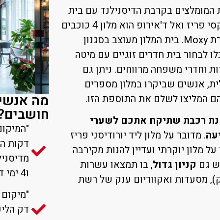
 המומלצים בקרבת הדיסנילנד עם בית
המלון Moxy Paris Val d'Europe, מלון מוקסי פריז ואל ד'אירופ הוא מלון 4 כוכבים
מהמם, של רשת המלונות האיכותית והמוכרת Moxy. בית המלון מעוצב בסגנון
כלו לבחור בית חדרים זוגיים עם מיטה
ות וחדרי משפחה מרווחים. ניתן גם
ת, אנשים שביקרו במלון מספרים
מה אנשים
ם המליצו לשלם את התוספת הזו.
חושבים?
ות הליכה מתחנת רכבת שתיקח אתכם לשערי
. מדובר על מלון ליד יורודיסני פריז
דקות ה
 מלון יוקרתי ועדיין להנות מקירבה
יש גם
קניון גדול
, בו תמצאו עשרות
ו4 ימי דיסנילנד. צוות נהדר, ארוחת בוקר מגוונת."
), מסעדות ואקווריום ענק של רשת
דק הליכ